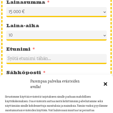
Lainasumma
Laina-aika
Etunimi
Sähköposti
Parempaa palvelua evästeiden
avulla!
Puhelinnumero
Sivustomme käyttää evästeitä tarjotakseen sinulle parhaan mahdollisen
käyttökokemuksen. Osa evästeistä auttaa meitä kehittämään palveluitamme sekä
näyttämään sinulle kohdennettuja suosituksia ja mainoksia. Tämän vuoksi pyydämme
F
suostumustasi evästeiden käyttöön. Voit halutessasi muuttaa tai peruuttaa
i