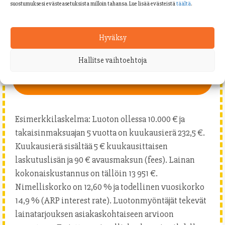
suostumuksesi evästeasetuksista milloin tahansa. Lue lisää evästeistä
täältä
.
n
l
Kyllä kiitos! Remonttilainaa.com saa olla minuun yhteydessä
a
sähköpostitse. Lähetämme sinulle lainatarjouksia sähköpostitse.
n
Voit halutessasi peruuttaa viestit yhdellä napautuksella.
Lisätietoja
Hyväksy
d
tästä.
+
Hallitse vaihtoehtoja
3
5
Seuraava
8
Esimerkkilaskelma: Luoton ollessa 10.000 € ja
takaisinmaksuajan 5 vuotta on kuukausierä 232,5 €.
Kuukausierä sisältää 5 € kuukausittaisen
laskutuslisän ja 90 € avausmaksun (fees). Lainan
kokonaiskustannus on tällöin 13 951 €.
Nimelliskorko on 12,60 % ja todellinen vuosikorko
14,9 % (ARP interest rate). Luotonmyöntäjät tekevät
lainatarjouksen asiakaskohtaiseen arvioon